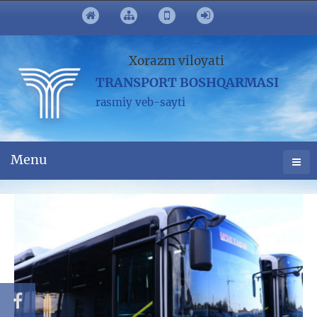
Xorazm viloyati
TRANSPORT BOSHQARMASI
rasmiy veb-sayti
Menu