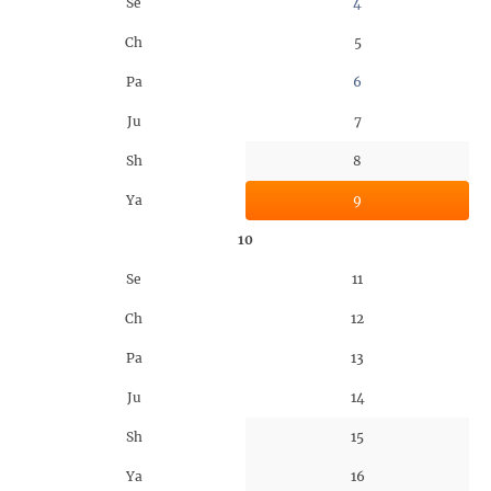
Se
4
Ch
5
Pa
6
Ju
7
Sh
8
Ya
9
10
Se
11
Ch
12
Pa
13
Ju
14
Sh
15
Ya
16