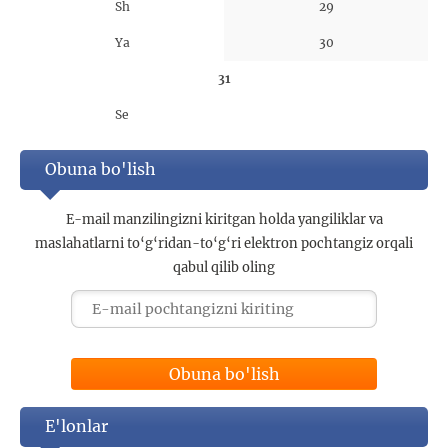
Sh
29
Ya
30
31
Se
Obuna bo'lish
E-mail manzilingizni kiritgan holda yangiliklar va
maslahatlarni to‘g‘ridan-to‘g‘ri elektron pochtangiz orqali
qabul qilib oling
Obuna bo'lish
E'lonlar