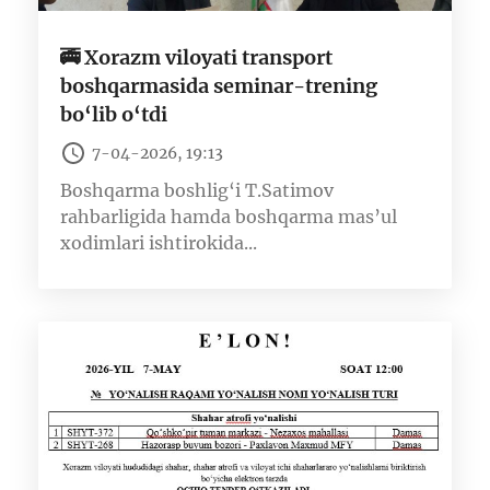
🚎 Xorazm viloyati transport
boshqarmasida seminar-trening
bo‘lib o‘tdi
7-04-2026, 19:13
Boshqarma boshlig‘i T.Satimov
rahbarligida hamda boshqarma mas’ul
xodimlari ishtirokida...