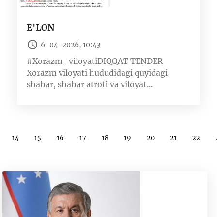
E'LON
6-04-2026, 10:43
#Xorazm_viloyatiDIQQAT TENDER
Xorazm viloyati hududidagi quyidagi
shahar, shahar atrofi va viloyat...
14
15
16
17
18
19
20
21
22
.