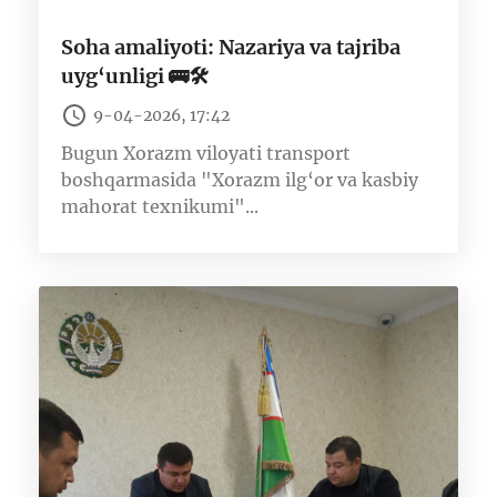
Soha amaliyoti: Nazariya va tajriba
uyg‘unligi 🚌🛠
9-04-2026, 17:42
Bugun Xorazm viloyati transport
boshqarmasida "Xorazm ilg‘or va kasbiy
mahorat texnikumi"...