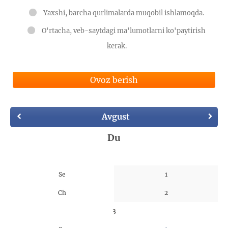
Yaxshi, barcha qurlimalarda muqobil ishlamoqda.
O'rtacha, veb-saytdagi ma'lumotlarni ko'paytirish
kerak.
Ovoz berish
Avgust
Du
Se
1
Ch
2
3