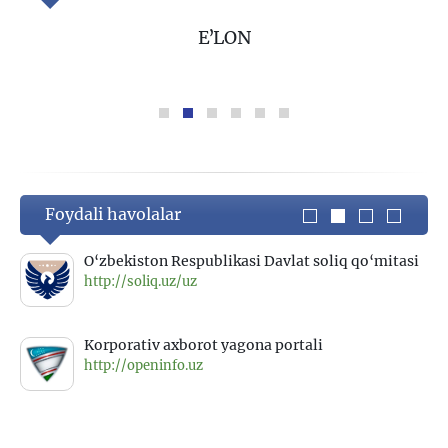
E"LON
Foydali havolalar
qo‘mitasi
O‘zbekiston Respublikasi Qonun hujjatlari
ma’lumotlari miliiy bazasi
http://lex.uz
O‘zbekiston Respublikasi Davlat Statistika
Qo‘mitasi
http://stat.uz