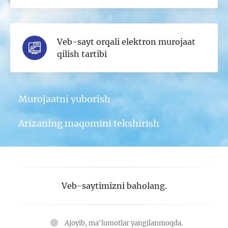
Veb-sayt orqali elektron murojaat
qilish tartibi
Murojaatni yuborish
Arizaning maqomini tekshirish
Veb-saytimizni baholang.
Ajoyib, ma'lumotlar yangilanmoqda.